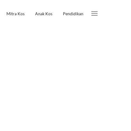
Mitra Kos
Anak Kos
Pendidikan