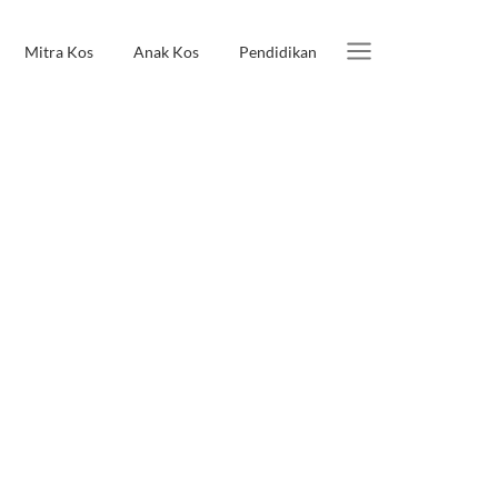
Mitra Kos
Anak Kos
Pendidikan