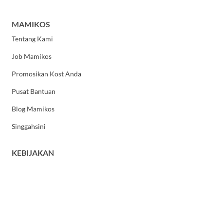
MAMIKOS
Tentang Kami
Job Mamikos
Promosikan Kost Anda
Pusat Bantuan
Blog Mamikos
Singgahsini
KEBIJAKAN
Kebijakan Privasi
Syarat dan Ketentuan Umum
HUBUNGI KAMI