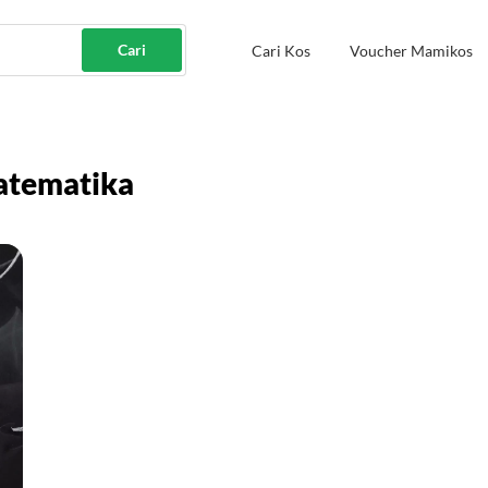
Cari
Cari Kos
Voucher Mamikos
atematika