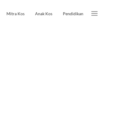
Mitra Kos
Anak Kos
Pendidikan