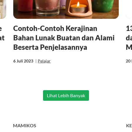
e
Contoh-Contoh Kerajinan
1
at
Bahan Lunak Buatan dan Alami
d
Beserta Penjelasannya
M
6 Juli 2023
|
Pelajar
20 
Lihat Lebih Banyak
MAMIKOS
KE