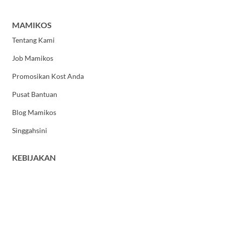
MAMIKOS
Tentang Kami
Job Mamikos
Promosikan Kost Anda
Pusat Bantuan
Blog Mamikos
Singgahsini
KEBIJAKAN
Kebijakan Privasi
Syarat dan Ketentuan Umum
HUBUNGI KAMI