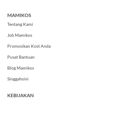
MAMIKOS
Tentang Kami
Job Mamikos
Promosikan Kost Anda
Pusat Bantuan
Blog Mamikos
Singgahsini
KEBIJAKAN
Kebijakan Privasi
Syarat dan Ketentuan Umum
HUBUNGI KAMI