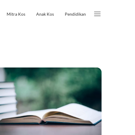
Mitra Kos
Anak Kos
Pendidikan