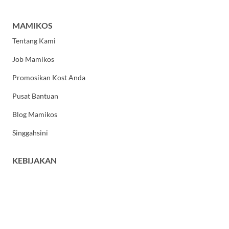
MAMIKOS
Tentang Kami
Job Mamikos
Promosikan Kost Anda
Pusat Bantuan
Blog Mamikos
Singgahsini
KEBIJAKAN
Kebijakan Privasi
Syarat dan Ketentuan Umum
HUBUNGI KAMI