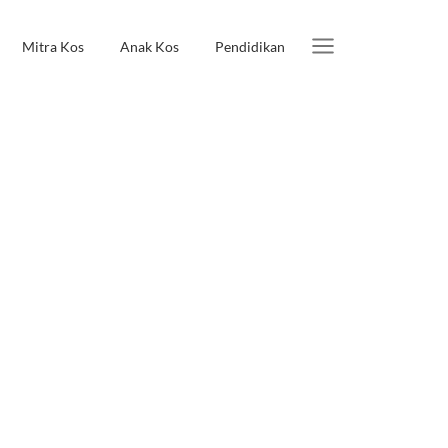
Mitra Kos
Anak Kos
Pendidikan