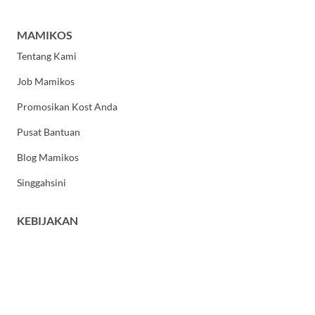
MAMIKOS
Tentang Kami
Job Mamikos
Promosikan Kost Anda
Pusat Bantuan
Blog Mamikos
Singgahsini
KEBIJAKAN
Kebijakan Privasi
Syarat dan Ketentuan Umum
HUBUNGI KAMI