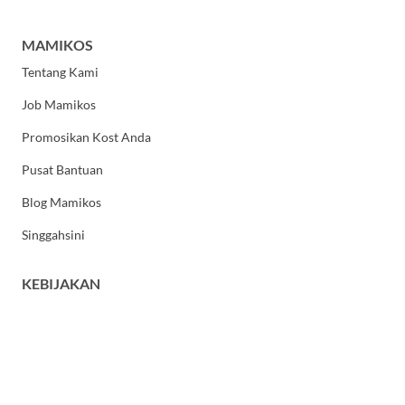
MAMIKOS
Tentang Kami
Job Mamikos
Promosikan Kost Anda
Pusat Bantuan
Blog Mamikos
Singgahsini
KEBIJAKAN
Kebijakan Privasi
Syarat dan Ketentuan Umum
HUBUNGI KAMI