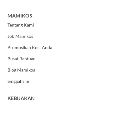
MAMIKOS
Tentang Kami
Job Mamikos
Promosikan Kost Anda
Pusat Bantuan
Blog Mamikos
Singgahsini
KEBIJAKAN
Kebijakan Privasi
Syarat dan Ketentuan Umum
HUBUNGI KAMI