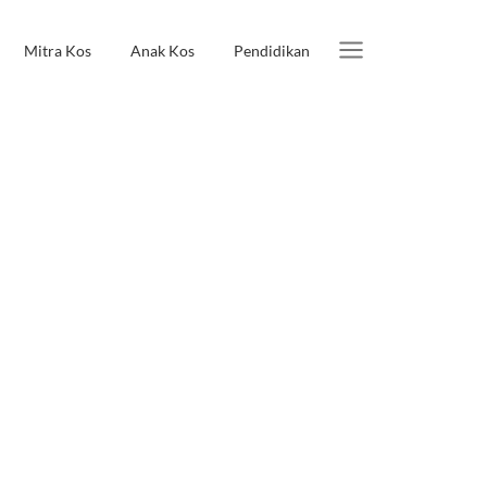
Mitra Kos
Anak Kos
Pendidikan