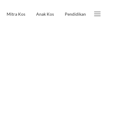
Mitra Kos
Anak Kos
Pendidikan