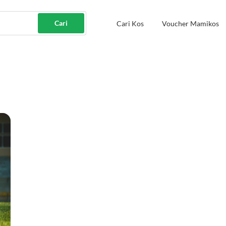
Cari
Cari Kos
Voucher Mamikos