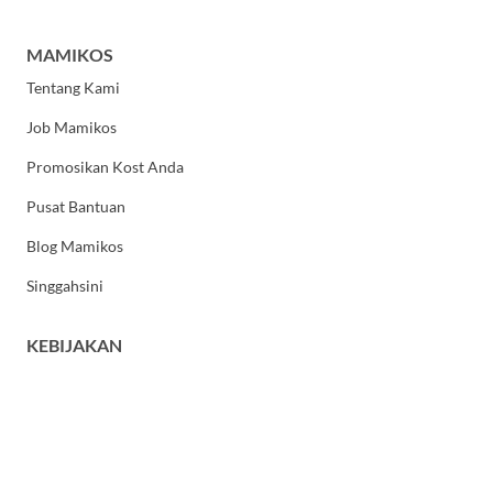
MAMIKOS
Tentang Kami
Job Mamikos
Promosikan Kost Anda
Pusat Bantuan
Blog Mamikos
Singgahsini
KEBIJAKAN
Kebijakan Privasi
Syarat dan Ketentuan Umum
HUBUNGI KAMI