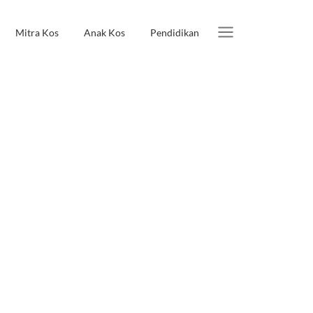
Mitra Kos
Anak Kos
Pendidikan