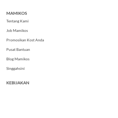
MAMIKOS
Tentang Kami
Job Mamikos
Promosikan Kost Anda
Pusat Bantuan
Blog Mamikos
Singgahsini
KEBIJAKAN
Kebijakan Privasi
Syarat dan Ketentuan Umum
HUBUNGI KAMI