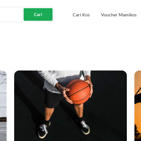
Cari
Cari Kos
Voucher Mamikos