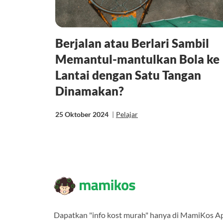
Berjalan atau Berlari Sambil
Memantul-mantulkan Bola ke
Lantai dengan Satu Tangan
Dinamakan?
25 Oktober 2024
|
Pelajar
Dapatkan "info kost murah" hanya di MamiKos A