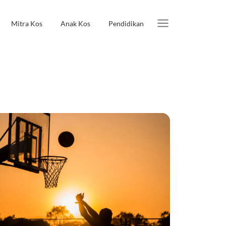
Mitra Kos
Anak Kos
Pendidikan