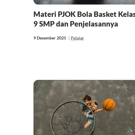
Materi PJOK Bola Basket Kela
9 SMP dan Penjelasannya
9 Desember 2025
|
Pelajar