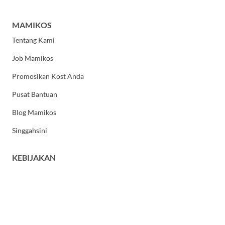
MAMIKOS
Tentang Kami
Job Mamikos
Promosikan Kost Anda
Pusat Bantuan
Blog Mamikos
Singgahsini
KEBIJAKAN
Kebijakan Privasi
Syarat dan Ketentuan Umum
HUBUNGI KAMI