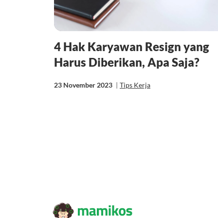
4 Hak Karyawan Resign yang
Harus Diberikan, Apa Saja?
23 November 2023
|
Tips Kerja