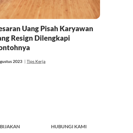
esaran Uang Pisah Karyawan
ang Resign Dilengkapi
ontohnya
Agustus 2023
|
Tips Kerja
BIJAKAN
HUBUNGI KAMI