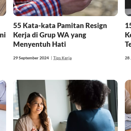
55 Kata-kata Pamitan Resign
1
ni
Kerja di Grup WA yang
K
Menyentuh Hati
T
29 September 2024
|
Tips Kerja
28 