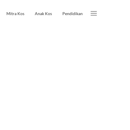
Mitra Kos
Anak Kos
Pendidikan