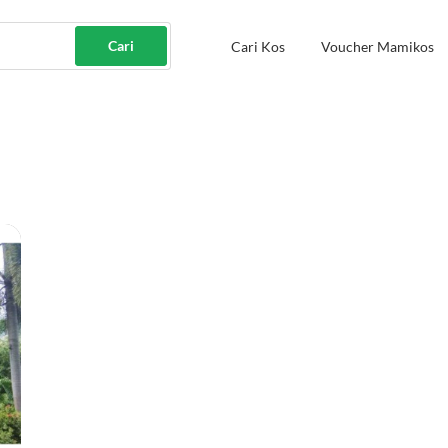
Cari
Cari Kos
Voucher Mamikos