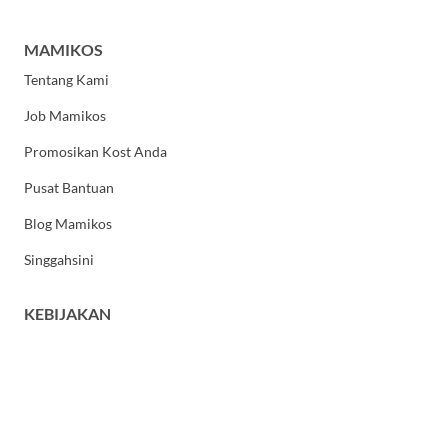
MAMIKOS
Tentang Kami
Job Mamikos
Promosikan Kost Anda
Pusat Bantuan
Blog Mamikos
Singgahsini
KEBIJAKAN
Kebijakan Privasi
Syarat dan Ketentuan Umum
HUBUNGI KAMI