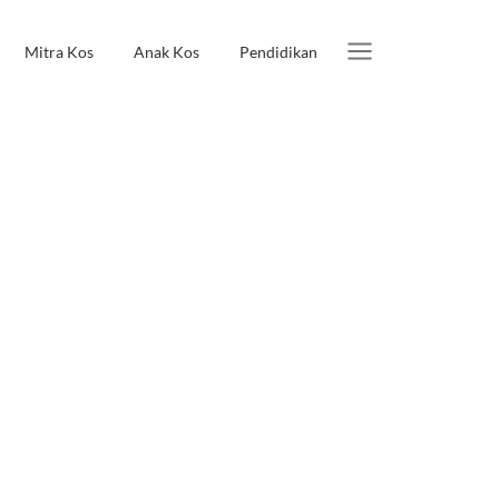
Mitra Kos
Anak Kos
Pendidikan