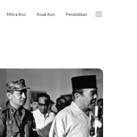
Mitra Kos
Anak Kos
Pendidikan