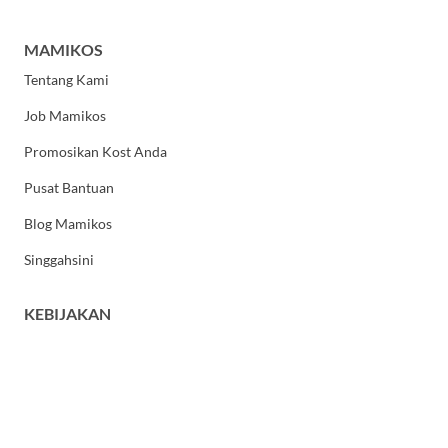
MAMIKOS
Tentang Kami
Job Mamikos
Promosikan Kost Anda
Pusat Bantuan
Blog Mamikos
Singgahsini
KEBIJAKAN
Kebijakan Privasi
Syarat dan Ketentuan Umum
HUBUNGI KAMI