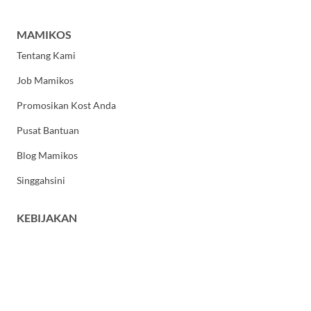
MAMIKOS
Tentang Kami
Job Mamikos
Promosikan Kost Anda
Pusat Bantuan
Blog Mamikos
Singgahsini
KEBIJAKAN
Kebijakan Privasi
Syarat dan Ketentuan Umum
HUBUNGI KAMI