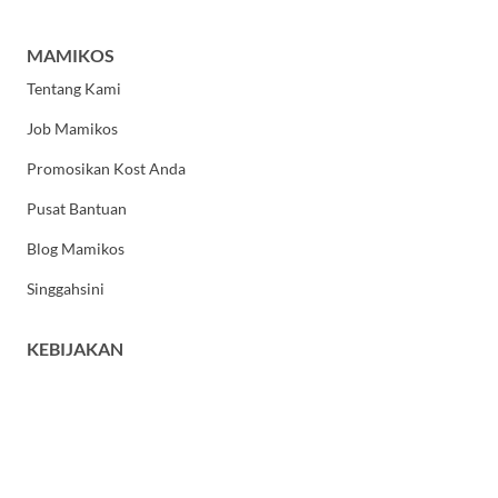
MAMIKOS
Tentang Kami
Job Mamikos
Promosikan Kost Anda
Pusat Bantuan
Blog Mamikos
Singgahsini
KEBIJAKAN
Kebijakan Privasi
Syarat dan Ketentuan Umum
HUBUNGI KAMI