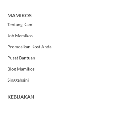
MAMIKOS
Tentang Kami
Job Mamikos
Promosikan Kost Anda
Pusat Bantuan
Blog Mamikos
Singgahsini
KEBIJAKAN
Kebijakan Privasi
Syarat dan Ketentuan Umum
HUBUNGI KAMI