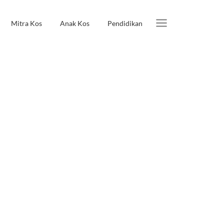
Mitra Kos
Anak Kos
Pendidikan