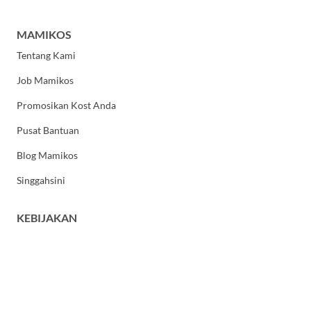
MAMIKOS
Tentang Kami
Job Mamikos
Promosikan Kost Anda
Pusat Bantuan
Blog Mamikos
Singgahsini
KEBIJAKAN
Kebijakan Privasi
Syarat dan Ketentuan Umum
HUBUNGI KAMI