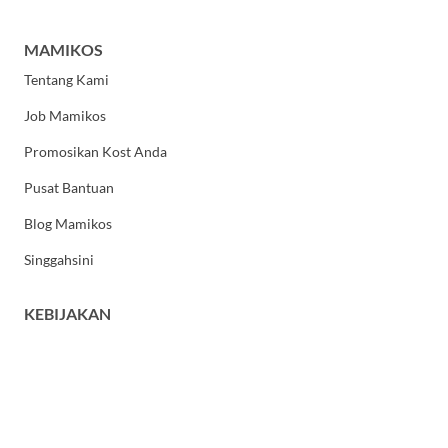
MAMIKOS
Tentang Kami
Job Mamikos
Promosikan Kost Anda
Pusat Bantuan
Blog Mamikos
Singgahsini
KEBIJAKAN
Kebijakan Privasi
Syarat dan Ketentuan Umum
HUBUNGI KAMI