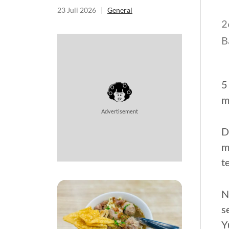
Kesini?
23 Juli 2026
|
General
2
B
5
m
Advertisement
D
m
t
N
s
Y