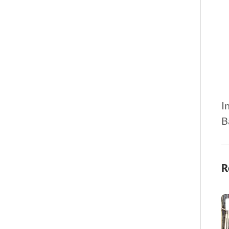
I
B
R