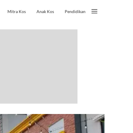
Mitra Kos
Anak Kos
Pendidikan