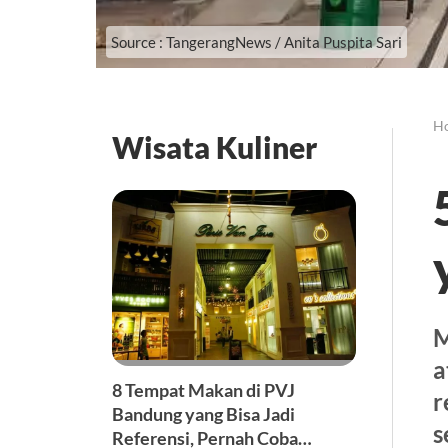
Source : TangerangNews / Anita Puspita Sari
H
Wisata Kuliner
M
a
8 Tempat Makan di PVJ
r
Bandung yang Bisa Jadi
s
Referensi, Pernah Coba