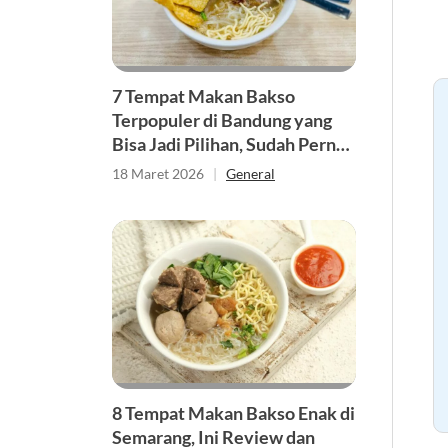
7 Tempat Makan Bakso
Terpopuler di Bandung yang
Bisa Jadi Pilihan, Sudah Pernah
ke Sini?
18 Maret 2026
|
General
8 Tempat Makan Bakso Enak di
Semarang, Ini Review dan