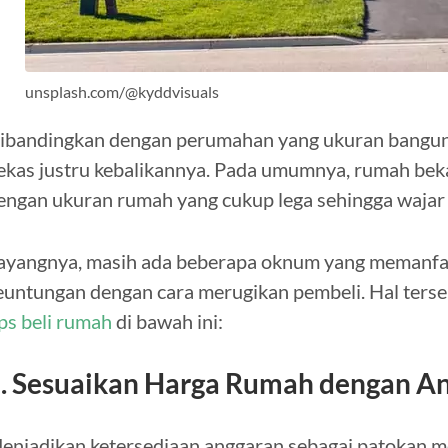
unsplash.com/@kyddvisuals
ibandingkan dengan perumahan yang ukuran banguna
ekas justru kebalikannya. Pada umumnya, rumah beka
engan ukuran rumah yang cukup lega sehingga wajar j
ayangnya, masih ada beberapa oknum yang memanf
euntungan dengan cara merugikan pembeli. Hal ters
ips beli rumah
di bawah ini:
. Sesuaikan Harga Rumah dengan A
enjadikan ketersediaan anggaran sebagai patokan 