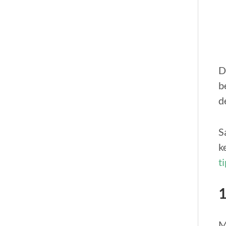
D
b
d
S
k
t
1
M