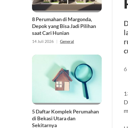
8 Perumahan di Margonda,
D
Depok yang Bisa Jadi Pilihan
l
saat Cari Hunian
r
14 Juli 2026
|
General
c
6
1
D
m
5 Daftar Komplek Perumahan
di Bekasi Utara dan
Sekitarnya