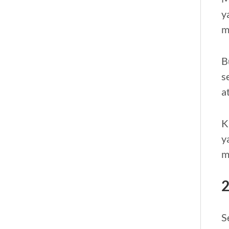
y
m
B
s
a
K
y
m
2
S