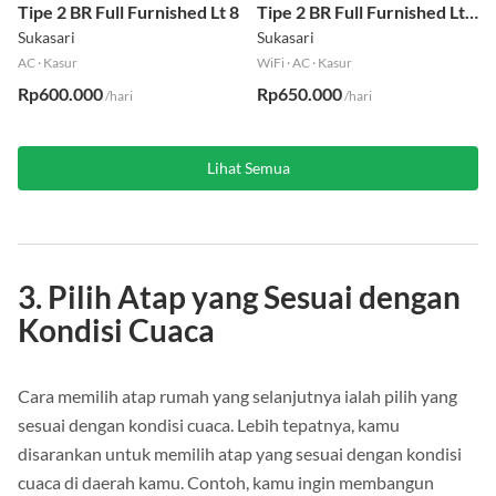
Tipe 2 BR Full Furnished Lt 8
Tipe 2 BR Full Furnished Lt
19
Sukasari
Sukasari
AC
·
Kasur
WiFi
·
AC
·
Kasur
Rp600.000
Rp650.000
/hari
/hari
Lihat Semua
3. Pilih Atap yang Sesuai dengan
Kondisi Cuaca
Cara memilih atap rumah yang selanjutnya ialah pilih yang
sesuai dengan kondisi cuaca. Lebih tepatnya, kamu
disarankan untuk memilih atap yang sesuai dengan kondisi
cuaca di daerah kamu. Contoh, kamu ingin membangun