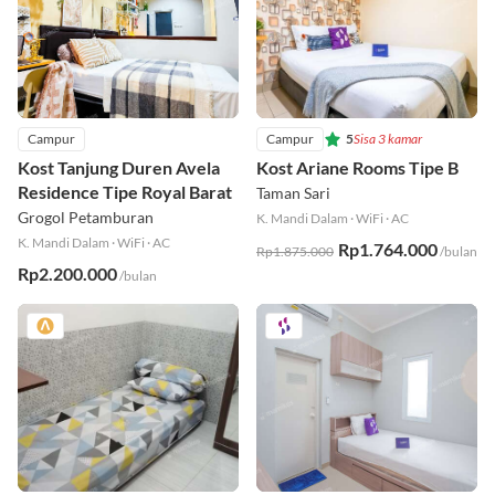
Campur
Campur
5
Sisa 3 kamar
Kost Tanjung Duren Avela
Kost Ariane Rooms Tipe B
Residence Tipe Royal Barat
Taman Sari
Grogol Petamburan
K. Mandi Dalam
·
WiFi
·
AC
K. Mandi Dalam
·
WiFi
·
AC
Rp1.764.000
Rp1.875.000
/bulan
Rp2.200.000
/bulan