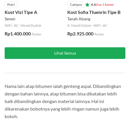
Putri
Campur
4.4
Sisa 1 kamar
Kost Vizi Tipe A
Kost Sofia Thamrin Tipe B
Senen
Tanah Abang
WiFi
·
AC
·
Kloset Duduk
K. Mandi Dalam
·
WiFi
·
AC
Rp1.400.000
Rp2.925.000
/bulan
/bulan
Lihat Semua
Nama lain atap bitumen ialah genteng aspal. Dibandingkan
dengan bahan lainnya, atap bitumen bisa dikatakan lebih
baik dibandingkan dengan material lainnya. Hal ini
dikarenakan bobotnya yang lebih ringan namun juga lebih
kokoh.