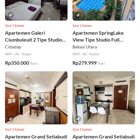
Sisa 1 kamar
Sisa 1 kamar
Apartemen Galeri
Apartemen SpringLake
Ciumbuleuit 2 Tipe Studio
View Tipe Studio Full
Full Furnished Lt 30
Furnished Lt 2
Cidadap
Bekasi Utara
WiFi
·
AC
·
Kasur
WiFi
·
AC
·
Kasur
Rp350.000
Rp279.999
/hari
/hari
Sisa 1 kamar
Sisa 1 kamar
Apartemen Grand Setiabudi
Apartemen Grand Setiabudi