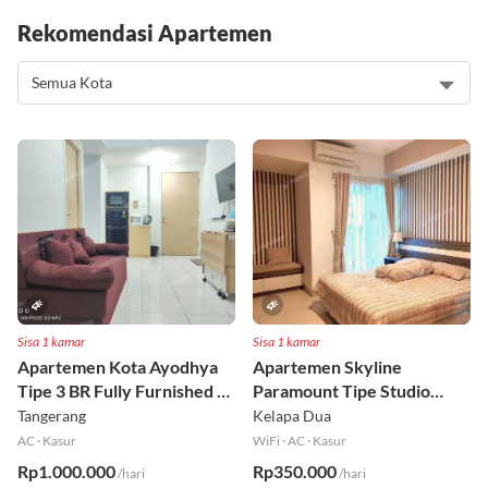
Rekomendasi Apartemen
Sisa 1 kamar
Sisa 1 kamar
Apartemen Kota Ayodhya
Apartemen Skyline
Tipe 3 BR Fully Furnished Lt
Paramount Tipe Studio
6
Fully Furnished Lt 8
Tangerang
Kelapa Dua
AC
·
Kasur
WiFi
·
AC
·
Kasur
Rp1.000.000
Rp350.000
/hari
/hari