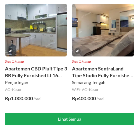
Sisa 1 kamar
Sisa 1 kamar
Apartemen CBD Pluit Tipe 3
Apartemen SentraLand
BR Fully Furnished Lt 16
Tipe Studio Fully Furnished
Utara
Lt 8
Penjaringan
Semarang Tengah
AC
·
Kasur
WiFi
·
AC
·
Kasur
Rp1.000.000
Rp400.000
/hari
/hari
Lihat Semua