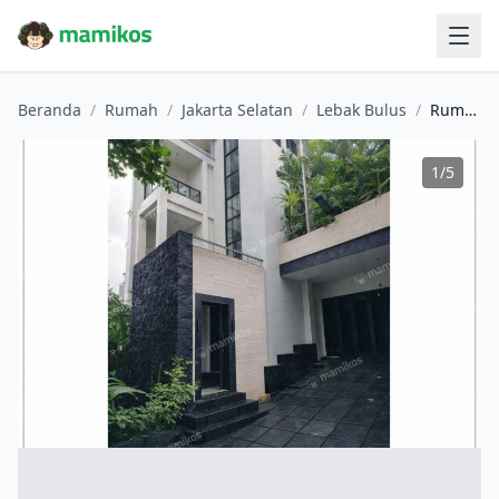
Beranda
/
Rumah
/
Jakarta Selatan
/
Lebak Bulus
/
Rumah Sertifikat SHM 3 Kamar Tidur 5 Kamar Mandi Lebak Bulus Jakarta Selatan
1
/
5