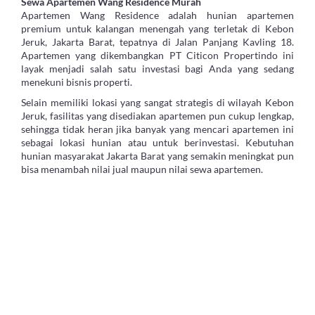
Sewa Apartemen Wang Residence Murah
Apartemen Wang Residence adalah hunian apartemen
premium untuk kalangan menengah yang terletak di Kebon
Jeruk, Jakarta Barat, tepatnya di Jalan Panjang Kavling 18.
Apartemen yang dikembangkan PT Citicon Propertindo ini
layak menjadi salah satu investasi bagi Anda yang sedang
menekuni bisnis properti.
Selain memiliki lokasi yang sangat strategis di wilayah Kebon
Jeruk, fasilitas yang disediakan apartemen pun cukup lengkap,
sehingga tidak heran jika banyak yang mencari apartemen ini
sebagai lokasi hunian atau untuk berinvestasi. Kebutuhan
hunian masyarakat Jakarta Barat yang semakin meningkat pun
bisa menambah nilai jual maupun nilai sewa apartemen.
Informasi Seputar Apartemen Wang Residence
Apartemen yang dibangun di atas lahan seluas 1 hektar ini
menawarkan berbagai kemudahan untuk Anda yang akan
menjadikan apartemen sebagai lokasi hunian. Akses menuju
pusat perbelanjaan maupun Mall seperti Taman Anggrek dan
Central Park dapat Anda tempuh dalam waktu singkat. Selain
itu, fasilitas akses kesehatan seperti Rumah Sakit Siloam
maupun Rumah Sakit Graha Kedoya juga tidak terlalu jauh.
Jika memiliki mobilitas tinggi menggunakan kendaraan pribadi,