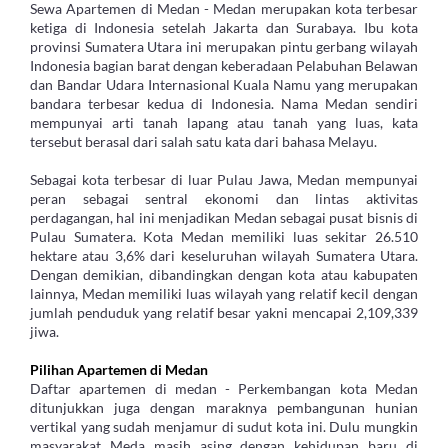
Sewa Apartemen di Medan - Medan merupakan kota terbesar
ketiga di Indonesia setelah Jakarta dan Surabaya. Ibu kota
provinsi Sumatera Utara ini merupakan pintu gerbang wilayah
Indonesia bagian barat dengan keberadaan Pelabuhan Belawan
dan Bandar Udara Internasional Kuala Namu yang merupakan
bandara terbesar kedua di Indonesia. Nama Medan sendiri
mempunyai arti tanah lapang atau tanah yang luas, kata
tersebut berasal dari salah satu kata dari bahasa Melayu.
Sebagai kota terbesar di luar Pulau Jawa, Medan mempunyai
peran sebagai sentral ekonomi dan lintas aktivitas
perdagangan, hal ini menjadikan Medan sebagai pusat bisnis di
Pulau Sumatera. Kota Medan memiliki luas sekitar 26.510
hektare atau 3,6% dari keseluruhan wilayah Sumatera Utara.
Dengan demikian, dibandingkan dengan kota atau kabupaten
lainnya, Medan memiliki luas wilayah yang relatif kecil dengan
jumlah penduduk yang relatif besar yakni mencapai 2,109,339
jiwa.
Pilihan Apartemen di Medan
Daftar apartemen di medan - Perkembangan kota Medan
ditunjukkan juga dengan maraknya pembangunan hunian
vertikal yang sudah menjamur di sudut kota ini. Dulu mungkin
masyarakat Meda masih asing dengan kehidupan baru di