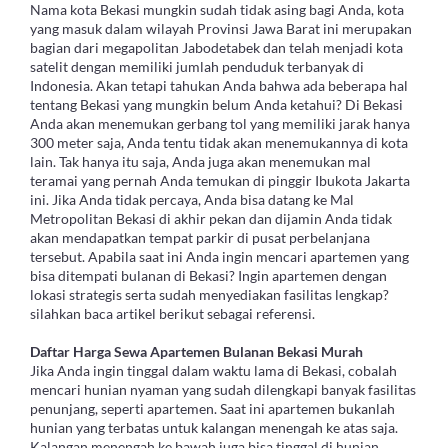
Nama kota Bekasi mungkin sudah tidak asing bagi Anda, kota
yang masuk dalam wilayah Provinsi Jawa Barat ini merupakan
bagian dari megapolitan Jabodetabek dan telah menjadi kota
satelit dengan memiliki jumlah penduduk terbanyak di
Indonesia. Akan tetapi tahukan Anda bahwa ada beberapa hal
tentang Bekasi yang mungkin belum Anda ketahui? Di Bekasi
Anda akan menemukan gerbang tol yang memiliki jarak hanya
300 meter saja, Anda tentu tidak akan menemukannya di kota
lain. Tak hanya itu saja, Anda juga akan menemukan mal
teramai yang pernah Anda temukan di pinggir Ibukota Jakarta
ini. Jika Anda tidak percaya, Anda bisa datang ke Mal
Metropolitan Bekasi di akhir pekan dan dijamin Anda tidak
akan mendapatkan tempat parkir di pusat perbelanjana
tersebut. Apabila saat ini Anda ingin mencari apartemen yang
bisa ditempati bulanan di Bekasi? Ingin apartemen dengan
lokasi strategis serta sudah menyediakan fasilitas lengkap?
silahkan baca artikel berikut sebagai referensi.
Daftar Harga Sewa Apartemen Bulanan Bekasi Murah
Jika Anda ingin tinggal dalam waktu lama di Bekasi, cobalah
mencari hunian nyaman yang sudah dilengkapi banyak fasilitas
penunjang, seperti apartemen. Saat ini apartemen bukanlah
hunian yang terbatas untuk kalangan menengah ke atas saja.
Kalangan menengah ke bawah juga bisa tinggal di hunian