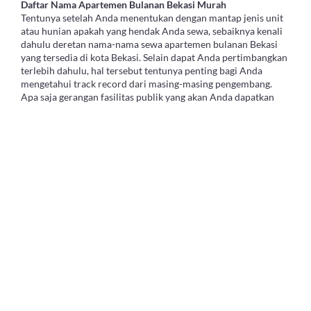
Daftar Nama Apartemen Bulanan Bekasi Murah
Tentunya setelah Anda menentukan dengan mantap jenis unit
atau hunian apakah yang hendak Anda sewa, sebaiknya kenali
dahulu deretan nama-nama sewa apartemen bulanan Bekasi
yang tersedia di kota Bekasi. Selain dapat Anda pertimbangkan
terlebih dahulu, hal tersebut tentunya penting bagi Anda
mengetahui track record dari masing-masing pengembang.
Apa saja gerangan fasilitas publik yang akan Anda dapatkan
misalnya. Atau apakah ada kewajiban pembayaran lain yang
harus Anda bayarkan apabila Anda melakukan sewa di hunian
tersebut. Mamikos telah meringkas deretan nama apartemen
di bawah ini:
- Apartemen Bekasi Center Point
- Apartemen Mutiara Bekasi
- Apartemen Bekasi Summarecon
- Grand Centerpoint Apartment Kota Bekasi
- Apartemen Grand Dhika
- Apartemen Springlake View Summarecon
- Apartemen Grand Kamala Lagoon
- Apartemen The Cityland Jatibening
- Apartemen The Icon Camang Jatibening
- Apartemen Bintara Residence
- Apartemen Mgold