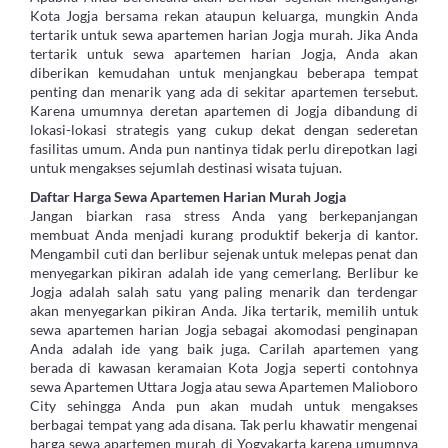
Kota Jogja bersama rekan ataupun keluarga, mungkin Anda
tertarik untuk sewa apartemen harian Jogja murah. Jika Anda
tertarik untuk sewa apartemen harian Jogja, Anda akan
diberikan kemudahan untuk menjangkau beberapa tempat
penting dan menarik yang ada di sekitar apartemen tersebut.
Karena umumnya deretan apartemen di Jogja dibandung di
lokasi-lokasi strategis yang cukup dekat dengan sederetan
fasilitas umum. Anda pun nantinya tidak perlu direpotkan lagi
untuk mengakses sejumlah destinasi wisata tujuan.
Daftar Harga Sewa Apartemen Harian Murah Jogja
Jangan biarkan rasa stress Anda yang berkepanjangan
membuat Anda menjadi kurang produktif bekerja di kantor.
Mengambil cuti dan berlibur sejenak untuk melepas penat dan
menyegarkan pikiran adalah ide yang cemerlang. Berlibur ke
Jogja adalah salah satu yang paling menarik dan terdengar
akan menyegarkan pikiran Anda. Jika tertarik, memilih untuk
sewa apartemen harian Jogja sebagai akomodasi penginapan
Anda adalah ide yang baik juga. Carilah apartemen yang
berada di kawasan keramaian Kota Jogja seperti contohnya
sewa Apartemen Uttara Jogja atau sewa Apartemen Malioboro
City sehingga Anda pun akan mudah untuk mengakses
berbagai tempat yang ada disana. Tak perlu khawatir mengenai
harga sewa apartemen murah di Yogyakarta karena umumnya