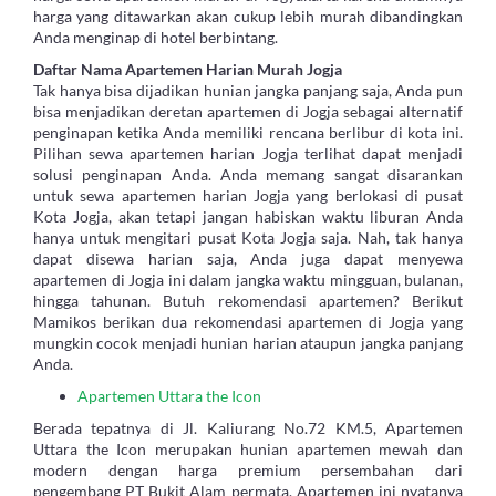
harga yang ditawarkan akan cukup lebih murah dibandingkan
Anda menginap di hotel berbintang.
Daftar Nama Apartemen Harian Murah Jogja
Tak hanya bisa dijadikan hunian jangka panjang saja, Anda pun
bisa menjadikan deretan apartemen di Jogja sebagai alternatif
penginapan ketika Anda memiliki rencana berlibur di kota ini.
Pilihan sewa apartemen harian Jogja terlihat dapat menjadi
solusi penginapan Anda. Anda memang sangat disarankan
untuk sewa apartemen harian Jogja yang berlokasi di pusat
Kota Jogja, akan tetapi jangan habiskan waktu liburan Anda
hanya untuk mengitari pusat Kota Jogja saja. Nah, tak hanya
dapat disewa harian saja, Anda juga dapat menyewa
apartemen di Jogja ini dalam jangka waktu mingguan, bulanan,
hingga tahunan. Butuh rekomendasi apartemen? Berikut
Mamikos berikan dua rekomendasi apartemen di Jogja yang
mungkin cocok menjadi hunian harian ataupun jangka panjang
Anda.
Apartemen Uttara the Icon
Berada tepatnya di Jl. Kaliurang No.72 KM.5, Apartemen
Uttara the Icon merupakan hunian apartemen mewah dan
modern dengan harga premium persembahan dari
pengembang PT Bukit Alam permata. Apartemen ini nyatanya