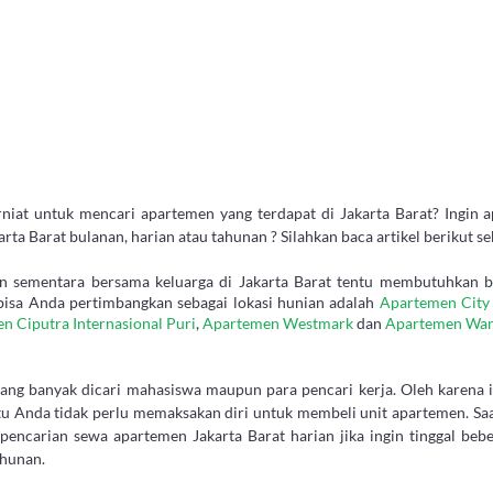
iat untuk mencari apartemen yang terdapat di Jakarta Barat? Ingin ap
rta Barat bulanan, harian atau tahunan
? Silahkan baca artikel berikut se
n sementara bersama keluarga di Jakarta Barat tentu membutuhkan ban
 bisa Anda pertimbangkan sebagai lokasi hunian adalah
Apartemen City
n Ciputra Internasional Puri
,
Apartemen Westmark
dan
Apartemen Wan
yang banyak dicari mahasiswa maupun para pencari kerja. Oleh karena i
tu Anda tidak perlu memaksakan diri untuk membeli unit apartemen. Saat
 pencarian sewa apartemen Jakarta Barat harian jika ingin tinggal be
ahunan.