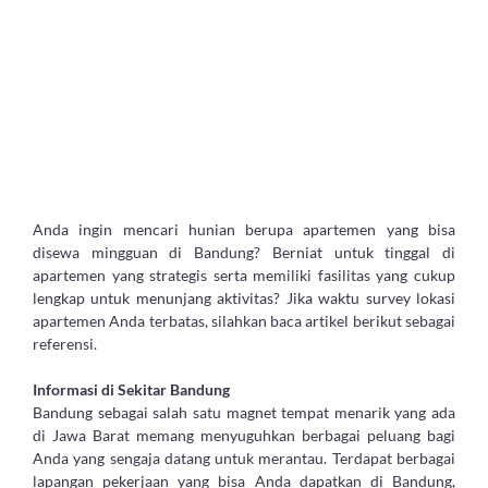
Anda ingin mencari hunian berupa apartemen yang bisa
disewa mingguan di Bandung? Berniat untuk tinggal di
apartemen yang strategis serta memiliki fasilitas yang cukup
lengkap untuk menunjang aktivitas? Jika waktu survey lokasi
apartemen Anda terbatas, silahkan baca artikel berikut sebagai
referensi.
Informasi di Sekitar Bandung
Bandung sebagai salah satu magnet tempat menarik yang ada
di Jawa Barat memang menyuguhkan berbagai peluang bagi
Anda yang sengaja datang untuk merantau. Terdapat berbagai
lapangan pekerjaan yang bisa Anda dapatkan di Bandung,