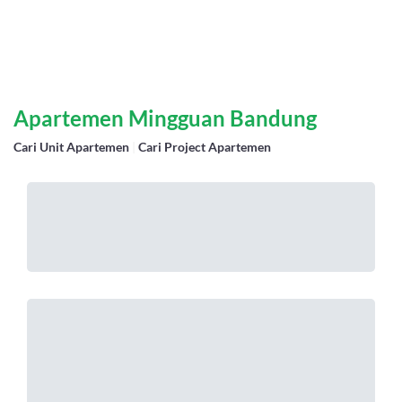
Apartemen Mingguan Bandung
Cari Unit Apartemen
|
Cari Project Apartemen