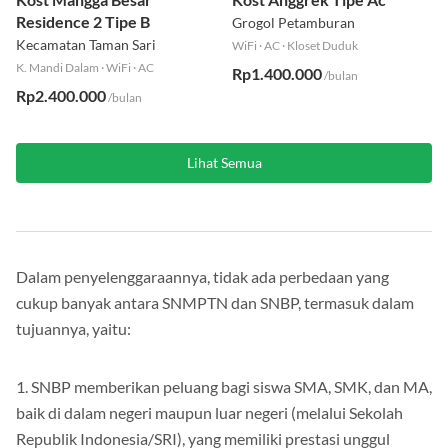
Kost Mangga Besar
Kost Anggrek Tipe Ac
Residence 2 Tipe B
Grogol Petamburan
Kecamatan Taman Sari
WiFi
·
AC
·
Kloset Duduk
K. Mandi Dalam
·
WiFi
·
AC
Rp1.400.000
/bulan
Rp2.400.000
/bulan
Lihat Semua
Dalam penyelenggaraannya, tidak ada perbedaan yang
cukup banyak antara SNMPTN dan SNBP, termasuk dalam
tujuannya, yaitu:
1. SNBP memberikan peluang bagi siswa SMA, SMK, dan MA,
baik di dalam negeri maupun luar negeri (melalui Sekolah