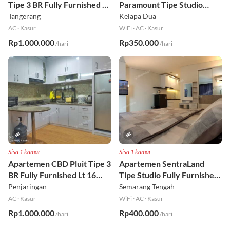
Apartemen Kota Ayodhya
Apartemen Skyline
Tipe 3 BR Fully Furnished Lt
Paramount Tipe Studio
6
Fully Furnished Lt 8
Tangerang
Kelapa Dua
AC
·
Kasur
WiFi
·
AC
·
Kasur
Rp1.000.000
Rp350.000
/hari
/hari
Sisa 1 kamar
Sisa 1 kamar
Apartemen CBD Pluit Tipe 3
Apartemen SentraLand
BR Fully Furnished Lt 16
Tipe Studio Fully Furnished
Utara
Lt 8
Penjaringan
Semarang Tengah
AC
·
Kasur
WiFi
·
AC
·
Kasur
Rp1.000.000
Rp400.000
/hari
/hari