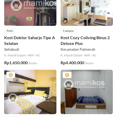
Putri
Campur
Kost Doktor Saharjo Tipe A
Kost Cozy Coliving Binus 2
Selatan
Deluxe Plus
Setiabudi
Kecamatan Palmerah
K. Mandi Dalam
·
WiFi
·
AC
K. Mandi Dalam
·
WiFi
·
AC
Rp1.650.000
Rp4.400.000
/bulan
/bulan