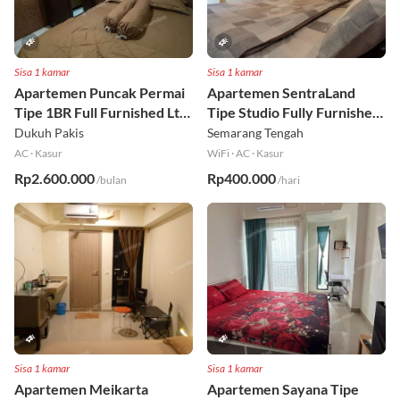
Sisa 1 kamar
Sisa 1 kamar
Apartemen Puncak Permai
Apartemen SentraLand
Tipe 1BR Full Furnished Lt
Tipe Studio Fully Furnished
18
Lt 8
Dukuh Pakis
Semarang Tengah
AC
·
Kasur
WiFi
·
AC
·
Kasur
Rp2.600.000
Rp400.000
/bulan
/hari
Sisa 1 kamar
Sisa 1 kamar
Apartemen Meikarta
Apartemen Sayana Tipe