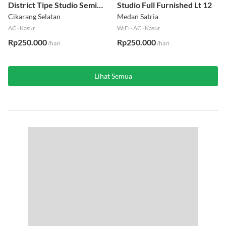
District Tipe Studio Semi
Studio Full Furnished Lt 12
Furnished Lt 1
Cikarang Selatan
Medan Satria
AC
·
Kasur
WiFi
·
AC
·
Kasur
Rp250.000
Rp250.000
/hari
/hari
Lihat Semua