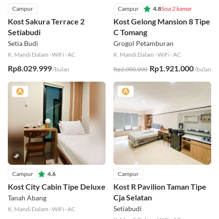
Campur
Campur
4.8
Sisa 2 kamar
Kost Sakura Terrace 2
Kost Gelong Mansion 8 Tipe
Setiabudi
C Tomang
Setia Budi
Grogol Petamburan
K. Mandi Dalam
·
WiFi
·
AC
K. Mandi Dalam
·
WiFi
·
AC
Rp8.029.999
Rp1.921.000
/bulan
Rp2.000.000
/bulan
Campur
4.6
Campur
Kost City Cabin Tipe Deluxe
Kost R Pavilion Taman Tipe
Cja Selatan
Tanah Abang
Setiabudi
K. Mandi Dalam
·
WiFi
·
AC