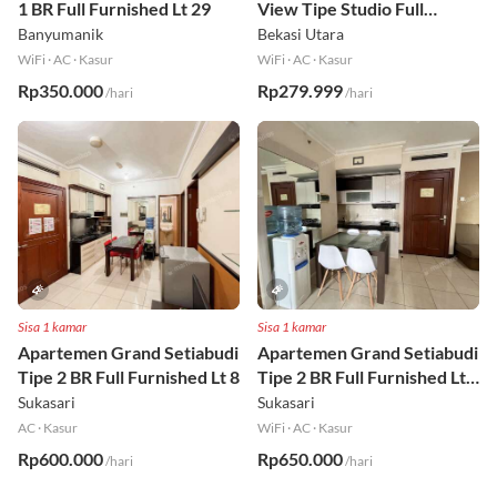
1 BR Full Furnished Lt 29
View Tipe Studio Full
Furnished Lt 2
Banyumanik
Bekasi Utara
WiFi
·
AC
·
Kasur
WiFi
·
AC
·
Kasur
Rp350.000
Rp279.999
/hari
/hari
Sisa 1 kamar
Sisa 1 kamar
Apartemen Grand Setiabudi
Apartemen Grand Setiabudi
Tipe 2 BR Full Furnished Lt 8
Tipe 2 BR Full Furnished Lt
19
Sukasari
Sukasari
AC
·
Kasur
WiFi
·
AC
·
Kasur
Rp600.000
Rp650.000
/hari
/hari