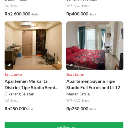
AC
·
Kasur
WiFi
·
AC
·
Kasur
Rp2.600.000
Rp400.000
/bulan
/hari
Sisa 1 kamar
Sisa 1 kamar
Apartemen Meikarta
Apartemen Sayana Tipe
District Tipe Studio Semi
Studio Full Furnished Lt 12
Furnished Lt 1
Cikarang Selatan
Medan Satria
AC
·
Kasur
WiFi
·
AC
·
Kasur
Rp250.000
Rp250.000
/hari
/hari
Lihat Semua