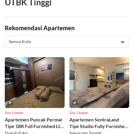
UTBK Tinggi
Rekomendasi Apartemen
Sisa 1 kamar
Sisa 1 kamar
Apartemen Puncak Permai
Apartemen SentraLand
Tipe 1BR Full Furnished Lt
Tipe Studio Fully Furnished
18
Lt 8
Dukuh Pakis
Semarang Tengah