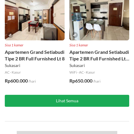
Sisa 1 kamar
Sisa 1 kamar
Apartemen Grand Setiabudi
Apartemen Grand Setiabudi
Tipe 2 BR Full Furnished Lt 8
Tipe 2 BR Full Furnished Lt
19
Sukasari
Sukasari
AC
·
Kasur
WiFi
·
AC
·
Kasur
Rp600.000
Rp650.000
/hari
/hari
Lihat Semua