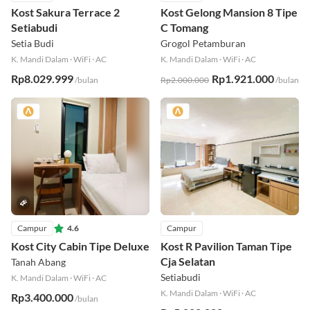
Campur
Campur
4.8
Sisa 2 kamar
Kost Sakura Terrace 2
Kost Gelong Mansion 8 Tipe
Setiabudi
C Tomang
Setia Budi
Grogol Petamburan
K. Mandi Dalam
·
WiFi
·
AC
K. Mandi Dalam
·
WiFi
·
AC
Rp8.029.999
Rp1.921.000
/bulan
Rp2.000.000
/bulan
Campur
4.6
Campur
Kost City Cabin Tipe Deluxe
Kost R Pavilion Taman Tipe
Cja Selatan
Tanah Abang
Setiabudi
K. Mandi Dalam
·
WiFi
·
AC
K. Mandi Dalam
·
WiFi
·
AC