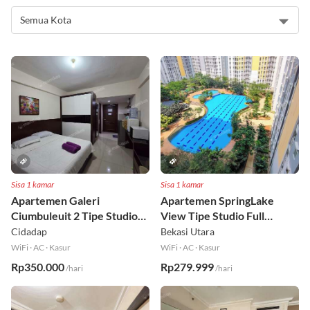
Rekomendasi Apartemen
Sisa 1 kamar
Sisa 1 kamar
Apartemen Galeri
Apartemen SpringLake
Ciumbuleuit 2 Tipe Studio
View Tipe Studio Full
Full Furnished Lt 30
Furnished Lt 2
Cidadap
Bekasi Utara
WiFi
·
AC
·
Kasur
WiFi
·
AC
·
Kasur
Rp350.000
Rp279.999
/hari
/hari