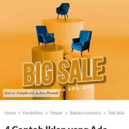
Source : freepik.com/author/freepik
Home
Pendidikan
Pelajar
Bahasa Indonesia
Teks Iklan