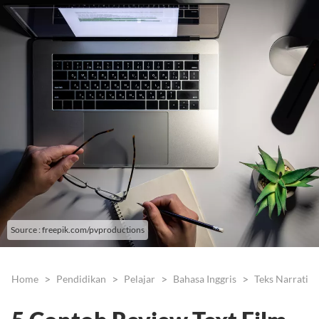
Source : freepik.com/pvproductions
Home
Pendidikan
Pelajar
Bahasa Inggris
Teks Narrative