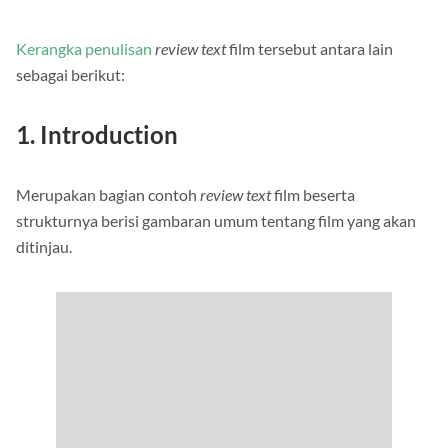
memiliki kerangka teks sebagai pedoman penulisannya.
Kerangka penulisan
review text
film tersebut antara lain
sebagai berikut:
1. Introduction
Merupakan bagian contoh
review text
film beserta
strukturnya berisi gambaran umum tentang film yang akan
ditinjau.