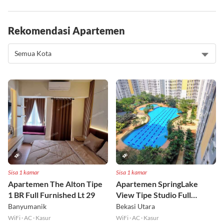
Rekomendasi Apartemen
Sisa 1 kamar
Sisa 1 kamar
Apartemen The Alton Tipe
Apartemen SpringLake
1 BR Full Furnished Lt 29
View Tipe Studio Full
Furnished Lt 2
Banyumanik
Bekasi Utara