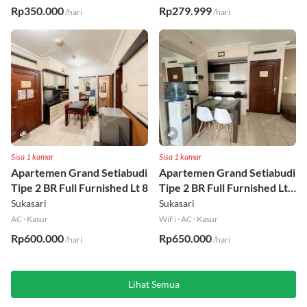
WiFi
·
AC
·
Kasur
WiFi
·
AC
·
Kasur
Rp350.000
Rp279.999
/hari
/hari
Sisa 1 kamar
Sisa 1 kamar
Apartemen Grand Setiabudi
Apartemen Grand Setiabudi
Tipe 2 BR Full Furnished Lt 8
Tipe 2 BR Full Furnished Lt
19
Sukasari
Sukasari
AC
·
Kasur
WiFi
·
AC
·
Kasur
Rp600.000
Rp650.000
/hari
/hari
Lihat Semua