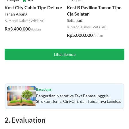
Campur
4.6
Campur
Kost City Cabin Tipe Deluxe
Kost R Pavilion Taman Tipe
Cja Selatan
Tanah Abang
Setiabudi
K. Mandi Dalam
·
WiFi
·
AC
K. Mandi Dalam
·
WiFi
·
AC
Rp3.400.000
/bulan
Rp5.000.000
/bulan
Lihat Semua
Baca Juga :
Pengertian Narrative Text Bahasa Inggris,
Struktur, Jenis, Ciri-Ciri, dan Tujuannya Lengkap
2. Evaluation