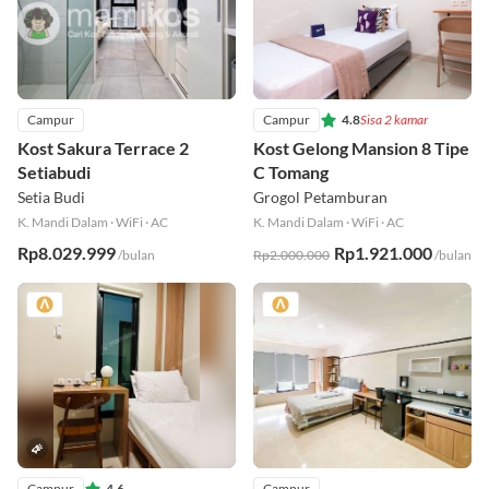
Campur
Campur
4.8
Sisa 2 kamar
Kost Sakura Terrace 2
Kost Gelong Mansion 8 Tipe
Setiabudi
C Tomang
Setia Budi
Grogol Petamburan
K. Mandi Dalam
·
WiFi
·
AC
K. Mandi Dalam
·
WiFi
·
AC
Rp8.029.999
Rp1.921.000
/bulan
Rp2.000.000
/bulan