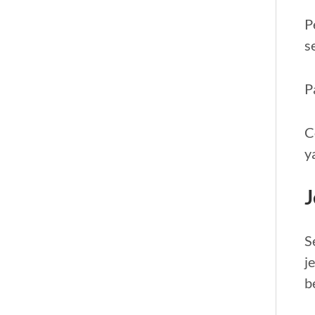
P
s
P
C
y
J
S
j
b