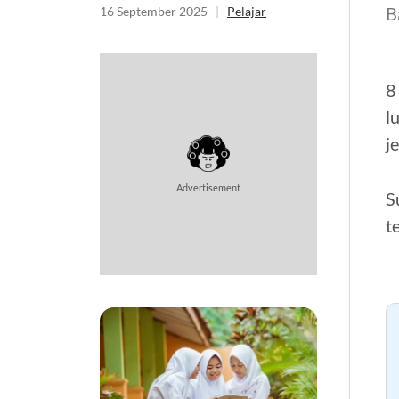
B
16 September 2025
|
Pelajar
8
l
j
Advertisement
S
t