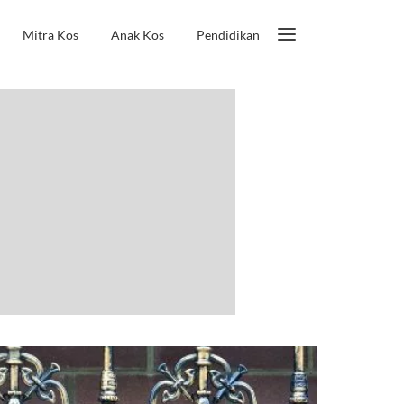
Mitra Kos
Anak Kos
Pendidikan