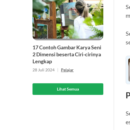
S
m
S
s
17 Contoh Gambar Karya Seni
2 Dimensi beserta Ciri-cirinya
Lengkap
28 Juli 2024
|
Pelajar
Lihat Semua
P
S
e